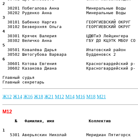
2  
  30201 Побегалова Анна           Минеральные Воды     
3  
  30101 Бабенко Наргиз            ГЕОРГИЕВСКИЙ ОКРУГ   
4  
  30301 Крячек Валерия            ЦДЮТиЭ Лейцингера    
5  
  30501 Ковалёва Дарья            Ипатовский район     
6  
  30601 Котова Евгения            Красногвардейский р- 
  30602 Казакова Диана            Красногвардейский р- 
Главный судья                                          
Главный секретарь                                      
Ж12
Ж14
Ж16
Ж18
Ж21
М12
М14
М16
М18
М21
М12
     №   Фамилия, имя              Коллектив           
                                                       
1  
   5301 Аверьяскин Николай        Меридиан Пятигорск   