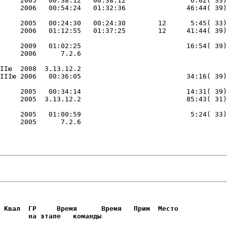
     2005   00:38:12   00:38:12                6:02( 33)
     2005   00:24:30   00:24:30        12      5:45( 33)
     2009   01:02:25                          16:54( 39)
IIю  2008  3.13.12.2                         

     2005   00:34:14                          14:31( 39)
     2005   01:00:59                           5:24( 33)
     2005      7.2.6                         

                        

                        
 Квал  ГР     Время      Время   Прим  Место     

       на этапе   команды       