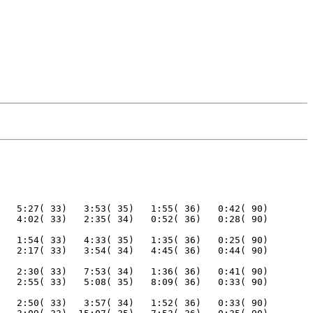
   5:27( 33)   3:53( 35)   1:55( 36)   0:42( 90) 

   1:54( 33)   4:33( 35)   1:35( 36)   0:25( 90) 

   2:30( 33)   7:53( 34)   1:36( 36)   0:41( 90) 

   2:50( 33)   3:57( 34)   1:52( 36)   0:33( 90) 
