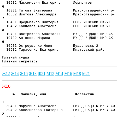
6  
  10801 Титова Екатерина          Красногвардейский р- 
7  
  10401 Предыбайло Виктория       ГЕОРГИЕВСКИЙ ОКРУГ   
8  
  10701 Вострикова Анастасия      МУ ДО 'ЦДОД' КМР СК  
9  
  10901 Остроущенко Юлия          Будденовск 2         
  10902 Тарасенко Екатерина       Ипатовский район     
Главный судья                                          
Главный секретарь                                      
Ж12
Ж14
Ж16
Ж18
Ж21
М12
М14
М16
М18
М21
Ж16
     №   Фамилия, имя              Коллектив           
                                                       
1  
  20401 Моругина Анастасия        ГБУ ДО КЦЭТК МБОУ СО 
2  