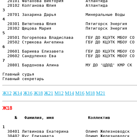
  20101 Фатахова Виктория         Атлантида            
3  
4  
  20301 Витютнева Юлия            Пятигорск Энергия    
5  
  20501 Погорелова Владислава     ГБУ ДО КЦЭТК МБОУ СО 
6  
  20601 Бариева Елизавета         ГБУ ДО КЦЭТК МБОУ СО 
7  
  20801 Бардонова Алина           МУ ДО 'ЦДОД' КМР СК  
Главный судья                                          
Главный секретарь                                      
Ж12
Ж14
Ж16
Ж18
Ж21
М12
М14
М16
М18
М21
Ж18
     №   Фамилия, имя              Коллектив           
                                                       
1  
  30401 Литвинова Екатерина       Олимп Железноводск   