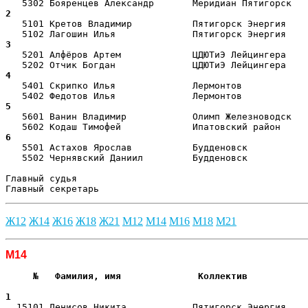
2  
   5101 Кретов Владимир           Пятигорск Энергия    
3  
   5201 Алфёров Артем             ЦДЮТиЭ Лейцингера    
4  
   5401 Скрипко Илья              Лермонтов            
5  
   5601 Ванин Владимир            Олимп Железноводск   
6  
   5501 Астахов Ярослав           Будденовск           
   5502 Чернявский Даниил         Будденовск           
Главный судья                                          
Главный секретарь                                      
Ж12
Ж14
Ж16
Ж18
Ж21
М12
М14
М16
М18
М21
М14
     №   Фамилия, имя              Коллектив           
                                                       
1  
  15101 Денисов Никита            Пятигорск Энергия    