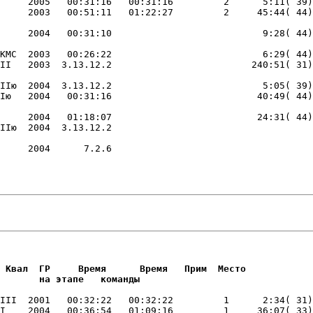
     2005   00:31:16   00:31:16         2      5:11( 39)
КМС  2003   00:26:22                           6:29( 44)
IIю  2004  3.13.12.2                           5:05( 39)
     2004   01:18:07                          24:31( 44)
     2004      7.2.6                         

                        

                        
 Квал  ГР     Время      Время   Прим  Место     

       на этапе   команды       
III  2001   00:32:22   00:32:22         1      2:34( 31)