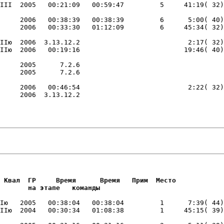
     2006   00:38:39   00:38:39         6      5:00( 40)
IIю  2006  3.13.12.2                           2:17( 32)
     2005      7.2.6                         

     2006   00:46:54                           2:22( 32)
     2006  3.13.12.2                         

                        

                        
 Квал  ГР     Время      Время   Прим  Место     

       на этапе   команды       
Iю   2005   00:38:04   00:38:04         1      7:39( 44)