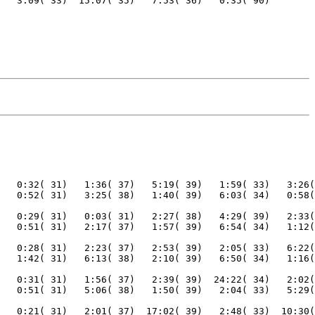
   0:32( 31)   1:36( 37)   5:19( 39)   1:59( 33)   3:26(
   0:29( 31)   0:03( 31)   2:27( 38)   4:29( 39)   2:33(
   0:28( 31)   2:23( 37)   2:53( 39)   2:05( 33)   6:22(
   0:31( 31)   1:56( 37)   2:39( 39)  24:22( 34)   2:02(
   0:21( 31)   2:01( 37)  17:02( 39)   2:48( 33)  10:30(