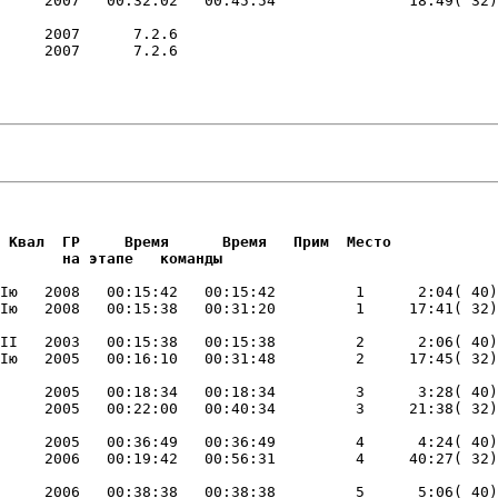
     2007      7.2.6                         

     2007      7.2.6                         

                        

                        
 Квал  ГР     Время      Время   Прим  Место     

       на этапе   команды       
Iю   2008   00:15:42   00:15:42         1      2:04( 40)
II   2003   00:15:38   00:15:38         2      2:06( 40)
     2005   00:18:34   00:18:34         3      3:28( 40)
     2005   00:36:49   00:36:49         4      4:24( 40)
     2006   00:38:38   00:38:38         5      5:06( 40)