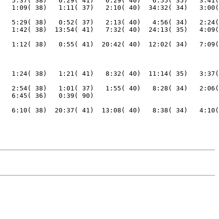
   5:37( 38)   6:29( 41)   6:29( 40)   6:55( 35)   3:41(
   5:29( 38)   0:52( 37)   2:13( 40)   4:56( 34)   2:24(
   1:12( 38)   0:55( 41)  20:42( 40)  12:02( 34)   7:09(
   2:54( 38)   1:01( 37)   1:55( 40)   8:28( 34)   2:06(
   6:10( 38)  20:37( 41)  13:08( 40)   8:38( 34)   4:10(