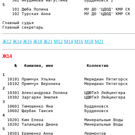
5  
    101 Дюба Полина               МУ ДО 'ЦДОД' КМР СК  
    102 Турская Анна              МУ ДО 'ЦДОД' КМР СК  
Главный судья                                          
Главный секретарь                                      
Ж12
Ж14
Ж16
Ж18
Ж21
М12
М14
М16
М18
М21
Ж14
     №   Фамилия, имя              Коллектив           
                                                       
1  
  10101 Примчук Ульяна            Меридиан Пятигорск   
2  
  10301 Александрова Полина       ЦДЮТиЭ Лейцингера    
3  
  10601 Тимошенко Яна             Будденовск           
4  
  10201 Ким Елена                 Минеральные Воды     
5  
  10501 Еременко Анна             Лермонтов            