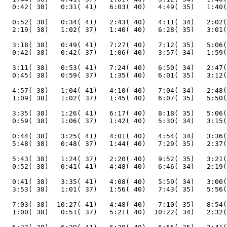
   0:52( 38)   0:34( 41)   2:43( 40)   4:11( 34)   2:02(
   3:18( 38)   0:49( 41)   7:27( 40)   7:12( 35)   5:06(
   3:11( 38)   0:53( 41)   7:24( 40)   6:50( 34)   2:47(
   4:57( 38)   1:04( 41)   4:10( 40)   7:04( 34)   2:48(
   3:35( 38)   1:26( 41)   6:17( 40)   8:18( 35)   5:06(
   0:44( 38)   3:25( 41)   4:01( 40)   4:54( 34)   3:36(
   5:43( 38)   1:24( 37)   2:20( 40)   9:52( 35)   3:21(
   0:41( 38)   3:35( 41)   4:08( 40)   5:59( 34)   3:00(
   7:03( 38)  10:27( 41)   4:48( 40)   7:10( 35)   8:54(