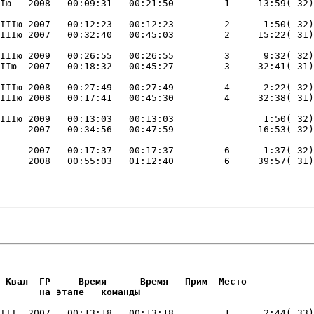
IIIю 2007   00:12:23   00:12:23         2      1:50( 32)
IIIю 2009   00:26:55   00:26:55         3      9:32( 32)
IIIю 2008   00:27:49   00:27:49         4      2:22( 32)
IIIю 2009   00:13:03   00:13:03                1:50( 32)
     2007   00:17:37   00:17:37         6      1:37( 32)
     2008   00:55:03   01:12:40         6     39:57( 31)
                        

                        
 Квал  ГР     Время      Время   Прим  Место     

       на этапе   команды       
III  2007   00:13:18   00:13:18         1      2:44( 33)