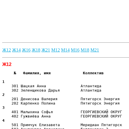
Ж12
Ж14
Ж16
Ж18
Ж21
М12
М14
М16
М18
М21
Ж12
     №   Фамилия, имя              Коллектив           
                                                       
1  
    301 Шацкая Анна               Атлантида            
2  
    201 Денисова Валерия          Пятигорск Энергия    
3  
    401 Малыхина Софья            ГЕОРГИЕВСКИЙ ОКРУГ   
4  
    501 Примчук Елизавета         Меридиан Пятигорск   