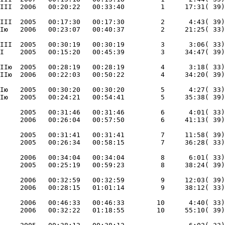
III  2005   00:17:30   00:17:30         2      4:43( 39)
III  2005   00:30:19   00:30:19         3      3:06( 33)
IIю  2005   00:28:19   00:28:19         4      3:18( 33)
Iю   2005   00:30:20   00:30:20         5      4:27( 33)
     2005   00:31:46   00:31:46         6      4:01( 33)
     2005   00:31:41   00:31:41         7     11:58( 39)
     2006   00:34:04   00:34:04         8      6:01( 33)
     2006   00:32:59   00:32:59         9     12:03( 39)
     2006   00:46:33   00:46:33        10      4:40( 33)