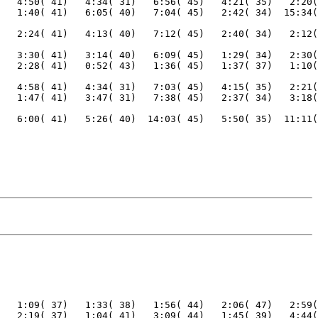
   4:50( 41)   4:34( 31)   6:56( 45)   4:21( 35)   2:20(
   3:30( 41)   3:14( 40)   6:09( 45)   1:29( 34)   2:30(
   4:58( 41)   4:34( 31)   7:03( 45)   4:15( 35)   2:21(
   6:00( 41)   5:26( 40)  14:03( 45)   5:50( 35)  11:11(
   1:09( 37)   1:33( 38)   1:56( 44)   2:06( 47)   2:59(