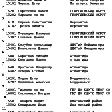
2  
  15201 Ефременко Павел           ГЕОРГИЕВСКИЙ ОКРУГ   
3  
  16101 Киреев Константин         Лермонтов            
4  
  15301 Муринцев Валерий          ГЕОРГИЕВСКИЙ ОКРУГ   
5  
  15401 Козубов Александр         ЦДЮТиЭ Лейцингера    
6  
  15801 Коротков Михаил           Атлантида            
7  
  16401 Протасов Владимир         Атлантида            
8  
  16201 Модин Егор                Будденовск           
9  
  16001 Тихонов Антон             ГБУ ДО КЦЭТК МБОУ СО 
10 
  15501 Токарев Вадим             Ипатовский район     
11 