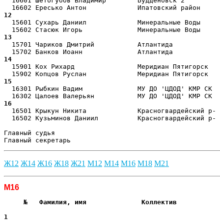
  16601 Шетогубов Владимир        Будденовск 2         
12 
  15601 Сухарь Даниил             Минеральные Воды     
13 
  15701 Чариков Дмитрий           Атлантида            
14 
  15901 Кох Рихард                Меридиан Пятигорск   
15 
  16301 Рыбкин Вадим              МУ ДО 'ЦДОД' КМР СК  
16 
  16501 Крыкун Никита             Красногвардейский р- 
  16502 Кузьминов Даниил          Красногвардейский р- 
Главный судья                                          
Главный секретарь                                      
Ж12
Ж14
Ж16
Ж18
Ж21
М12
М14
М16
М18
М21
М16
     №   Фамилия, имя              Коллектив           
                                                       
1  