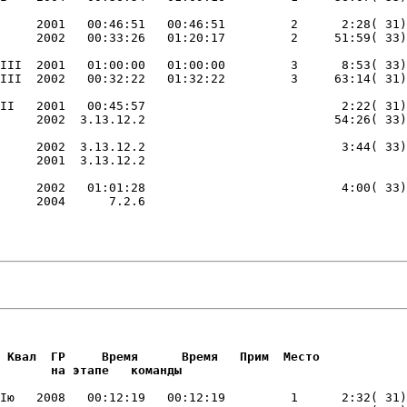
     2001   00:46:51   00:46:51         2      2:28( 31)
III  2001   01:00:00   01:00:00         3      8:53( 33)
II   2001   00:45:57                           2:22( 31)
     2002  3.13.12.2                           3:44( 33)
     2002   01:01:28                           4:00( 33)
     2004      7.2.6                         

                        

                        
 Квал  ГР     Время      Время   Прим  Место     

       на этапе   команды       
Iю   2008   00:12:19   00:12:19         1      2:32( 31)