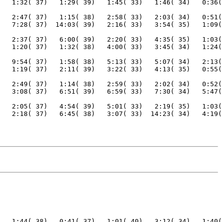
   2:47( 37)   1:15( 38)   2:58( 33)   2:03( 34)   0:51(
   2:37( 37)   6:00( 39)   2:20( 33)   4:35( 35)   1:03(
   9:54( 37)   1:58( 38)   5:13( 33)   5:07( 34)   2:13(
   2:49( 37)   1:14( 38)   2:59( 33)   2:02( 34)   0:52(
   2:05( 37)   4:54( 39)   5:01( 33)   2:19( 35)   1:03(
   2:18( 37)   6:45( 38)   3:07( 33)  14:23( 34)   4:19(
   1:44( 38)   0:41( 37)   1:01( 40)   3:12( 34)   1:40(