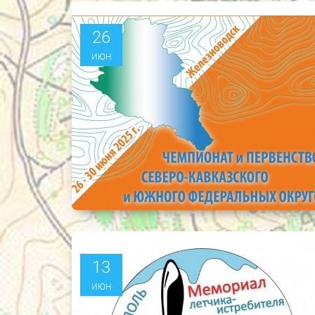
26
ИЮН
13
ИЮН